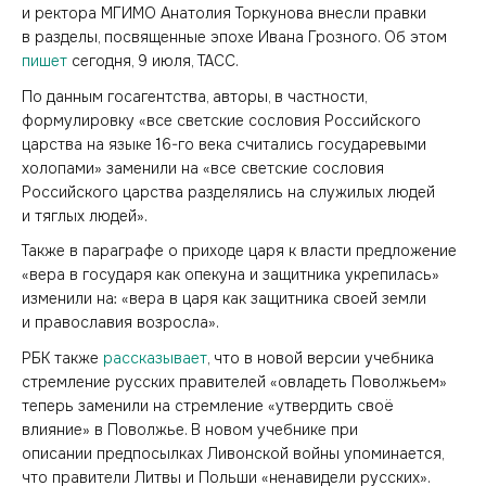
и ректора МГИМО Анатолия Торкунова внесли правки
в разделы, посвященные эпохе Ивана Грозного. Об этом
пишет
сегодня, 9 июля, ТАСС.
По данным госагентства, авторы, в частности,
формулировку «все светские сословия Российского
царства на языке 16-го века считались государевыми
холопами» заменили на «все светские сословия
Российского царства разделялись на служилых людей
и тяглых людей».
Также в параграфе о приходе царя к власти предложение
«вера в государя как опекуна и защитника укрепилась»
изменили на: «вера в царя как защитника своей земли
и православия возросла».
РБК также
рассказывает
, что в новой версии учебника
стремление русских правителей «овладеть Поволжьем»
теперь заменили на стремление «утвердить своё
влияние» в Поволжье. В новом учебнике при
описании предпосылках Ливонской войны упоминается,
что правители Литвы и Польши «ненавидели русских».