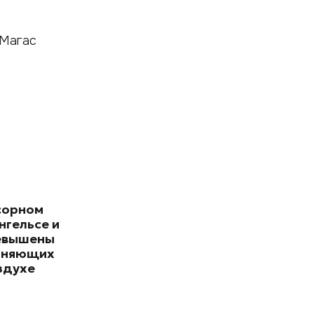
 Магас
сорном
нгельсе и
евышены
зняющих
здухе