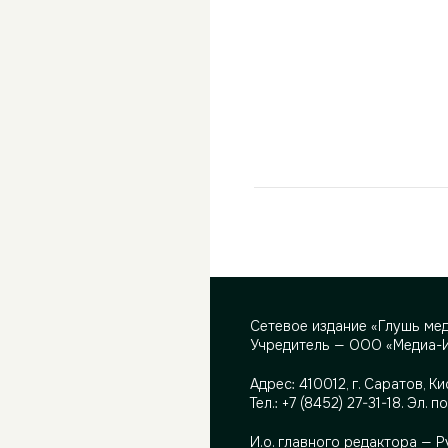
Сетевое издание «Глушь ме
Учредитель — ООО «Медиа-
Адрес:
410012, г. Саратов, Ки
Тел.:
+7 (8452) 27-31-18
. Эл. п
И.о. главного редактора — 