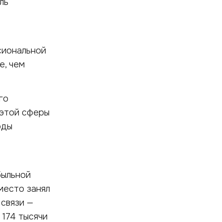
ль
сиональной
е, чем
го
 этой сферы
оды
быльной
место занял
 связи —
 174 тысячи