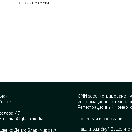
13:03
Новости
диа»
СМИ зарегистрировано Фе
Инфо»
информационных технолог
Регистрационный номер: 
селева, 47
очта:
mail@glush.media
Правовая информация
Нашли ошибку? Выделите 
Руденко Денис Владимирович