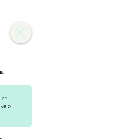
ы.
 ее
ые о