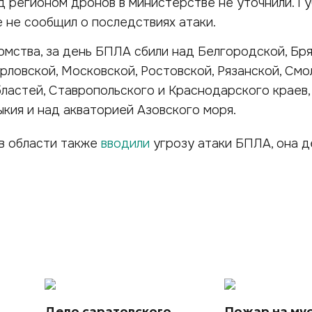
д регионом дронов в министерстве не уточнили. Г
 не сообщил о последствиях атаки.
омства, за день БПЛА сбили над Белгородской, Бря
Орловской, Московской, Ростовской, Рязанской, Смо
бластей, Ставропольского и Краснодарского краев,
кия и над акваторией Азовского моря.
в области также
вводили
угрозу атаки БПЛА, она д
Дело саратовского
Пожар на му