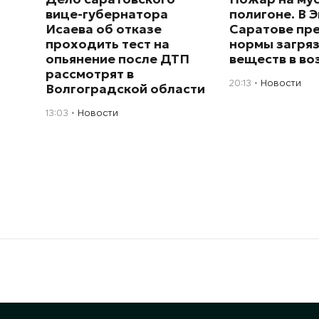
вице-губернатора
полигоне. В Э
Исаева об отказе
Саратове пр
проходить тест на
нормы загря
опьянение после ДТП
веществ в во
рассмотрят в
20:13
Новости
Волгоградской области
13:03
Новости