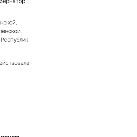
убернатор
нской,
ленской,
 Республик
ействовала
сорном