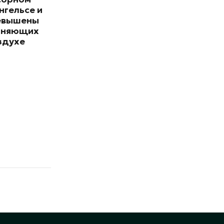
нгельсе и
евышены
зняющих
здухе