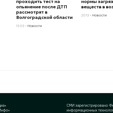
проходить тест на
нормы загря
опьянение после ДТП
веществ в во
рассмотрят в
20:13
Новости
Волгоградской области
13:03
Новости
диа»
СМИ зарегистрировано Фе
Инфо»
информационных технолог