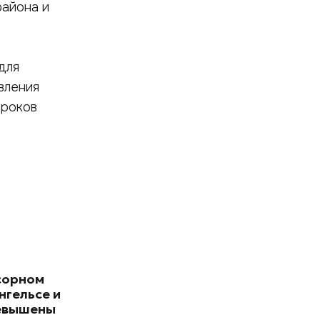
района и
для
вления
сроков
сорном
нгельсе и
евышены