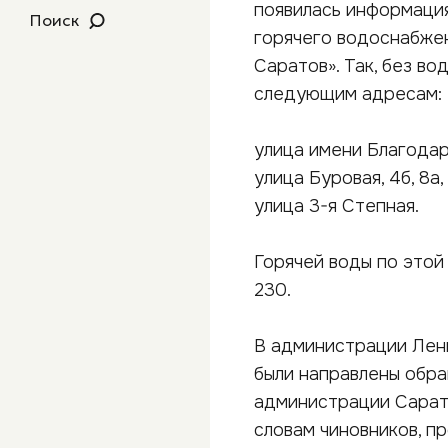
появилась информация
Поиск
горячего водоснабже
Саратов». Так, без в
следующим адресам:
улица имени Благодарова, 
улица Буровая, 4б, 8а, 
улица 3-я Степная.
Горячей воды по этой
230.
В администрации Лени
были направлены обр
администрации Сарато
словам чиновников, п