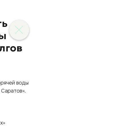
ть
ды
лгов
орячей воды
 Саратов».
х»