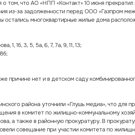
 о том, что АО «НПП «Контакт» 10 июня прекратил
ния из-за задолженности перед ООО «Газпром ме
оды остались многоквартирные жилые дома располо
1, 1б, 3, 5, 5а, 6, 7, 7а, 9, 11, 13;
8б;
 же причине нет и в детском саду комбинированно
нского района уточнили «Глушь медиа», что для п
ащения в комитет по жилищно-коммунальному хозя
ва, а также в районную прокуратуру. В прокурату
ровели совещание при участии комитета по жилищн