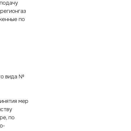
 подачу
жрегионгаз
женные по
го вида №
ринятия мер
йству
ре, по
о-