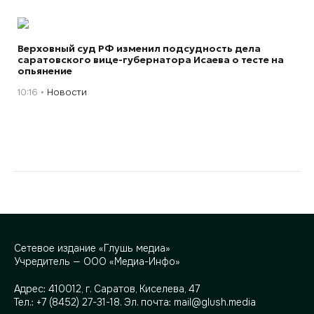
Верховный суд РФ изменил подсудность дела
саратовского вице-губернатора Исаева о тесте на
опьянение
10:16
Новости
Сетевое издание «Глушь медиа»
Учредитель — ООО «Медиа-Инфо»
Адрес:
410012, г. Саратов, Киселева, 47
Тел.:
+7 (8452) 27-31-18
. Эл. почта:
mail@glush.media