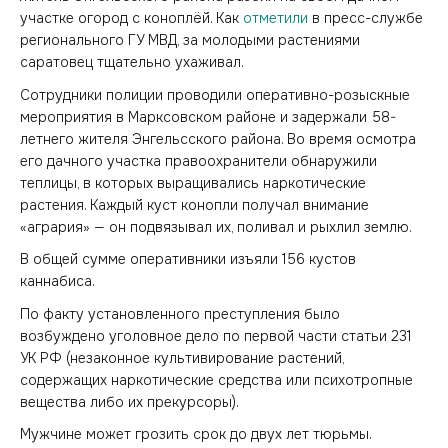
участке огород с коноплёй. Как
отметили
в пресс-службе
регионального ГУ МВД, за молодыми растениями
саратовец тщательно ухаживал.
Сотрудники полиции проводили оперативно-розыскные
мероприятия в Марксовском районе и задержали 58-
летнего жителя Энгельсского района. Во время осмотра
его дачного участка правоохранители обнаружили
теплицы, в которых выращивались наркотические
растения. Каждый куст конопли получал внимание
«агрария» — он подвязывал их, поливал и рыхлил землю.
В общей сумме оперативники изъяли 156 кустов
каннабиса.
По факту установленного преступления было
возбуждено уголовное дело по первой части статьи 231
УК РФ (незаконное культивирование растений,
содержащих наркотические средства или психотропные
вещества либо их прекурсоры).
Мужчине может грозить срок до двух лет тюрьмы.