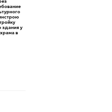
без
ебование
ьтурного
минстрою
тройку
 здания у
храма в