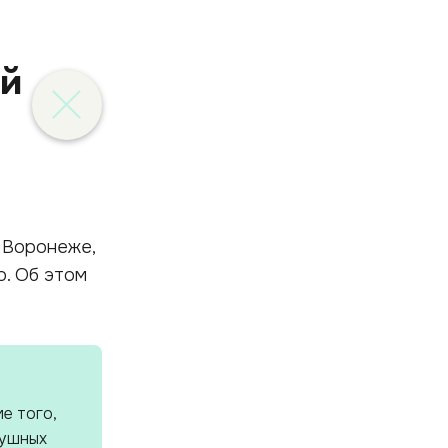
ый
 Воронеже,
о. Об этом
е того,
душных