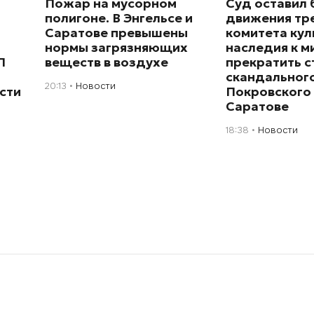
Пожар на мусорном
Суд оставил 
полигоне. В Энгельсе и
движения тр
Саратове превышены
комитета кул
нормы загрязняющих
наследия к 
П
веществ в воздухе
прекратить с
скандального
20:13
Новости
сти
Покровского 
Саратове
18:38
Новости