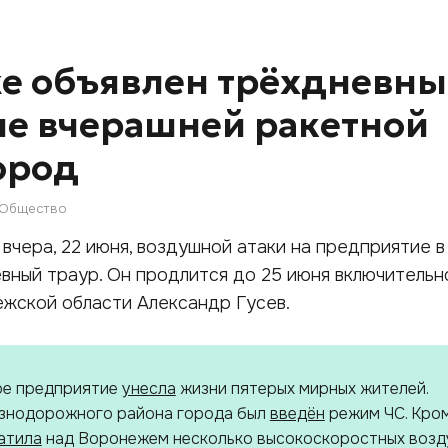
е объявлен трёхдневн
ле вчерашней ракетной
город
Общество
чера, 22 июня, воздушной атаки на предприятие в
вный траур. Он продлится до 25 июня включительн
жской области Александр Гусев.
ое предприятие
унесла
жизни пятерых мирных жителей.
знодорожного района города был
введён
режим ЧС. Кром
атила
над Воронежем несколько высокоскоростных воз