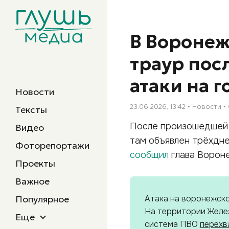
В Воронеж
траур пос
атаки на 
Новости
23.06.2026, 13:42
Новости
Тексты
После произошедшей в
Видео
там объявлен трёхдне
Фоторепортажи
сообщил
глава Вороне
Проекты
Важное
Популярное
Атака на воронежск
На территории Желе
Еще
система ПВО
перехв