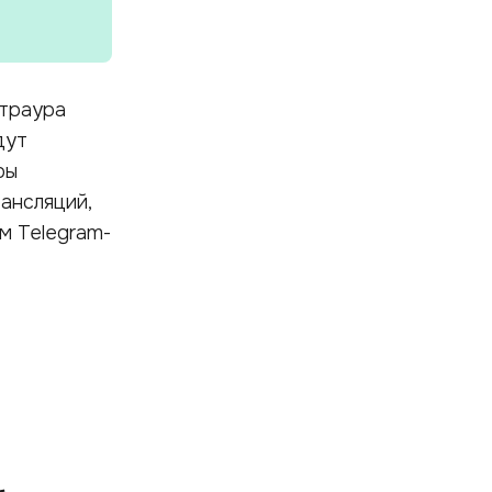
 траура
дут
ры
ансляций,
м Telegram-