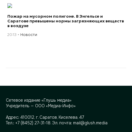
Пожар на мусорном полигоне. В Энгельсе и
Саратове превышены нормы загрязняющих веществ
в воздухе
20:13
Новости
Сетевое издание «Глушь медиа»
Учредитель — ООО «Медиа-Инфо»
Адрес:
410012, г. Саратов, Киселева, 47
Тел.:
+7 (8452) 27-31-18
. Эл. почта:
mail@glush.media