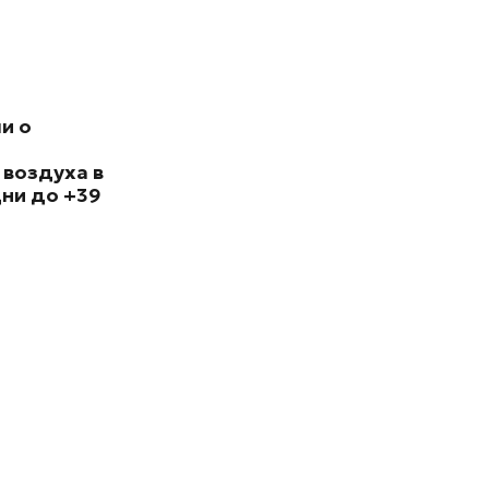
и о
 воздуха в
ни до +39