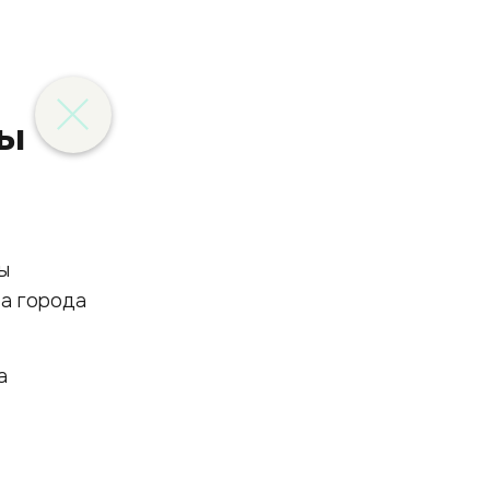
ды
ы
ра города
а