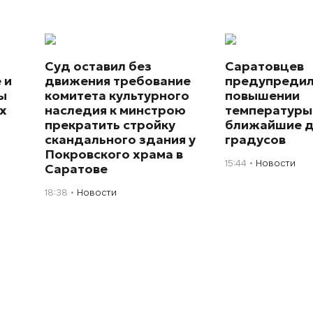
Суд оставил без
Саратовцев
 и
движения требование
предупредил
ы
комитета культурного
повышении
х
наследия к минстрою
температуры
прекратить стройку
ближайшие д
скандального здания у
градусов
Покровского храма в
15:44
Новости
Саратове
18:38
Новости