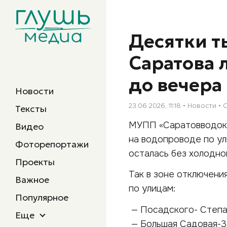
Десятки т
Саратова 
до вечера
Новости
23.06.2026, 11:18
Новости
Тексты
МУПП «Саратовводока
Видео
на водопроводе по ул
Фоторепортажи
осталась без холодно
Проекты
Так в зоне отключени
Важное
по улицам:
Популярное
— Посадского- Степа
Еще
— Большая Садовая-3