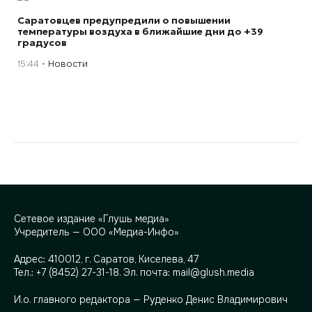
Саратовцев предупредили о повышении
температуры воздуха в ближайшие дни до +39
градусов
15:44
Новости
Сетевое издание «Глушь медиа»
Учредитель — ООО «Медиа-Инфо»
Адрес:
410012, г. Саратов, Киселева, 47
Тел.:
+7 (8452) 27-31-18
. Эл. почта:
mail@glush.media
И.о. главного редактора — Руденко Денис Владимирович