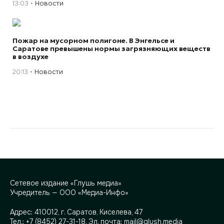
13:03
Новости
Пожар на мусорном полигоне. В Энгельсе и
Саратове превышены нормы загрязняющих веществ
в воздухе
20:13
Новости
Сетевое издание «Глушь медиа»
Учредитель — ООО «Медиа-Инфо»
Адрес:
410012, г. Саратов, Киселева, 47
Тел.:
+7 (8452) 27-31-18
. Эл. почта:
mail@glush.media