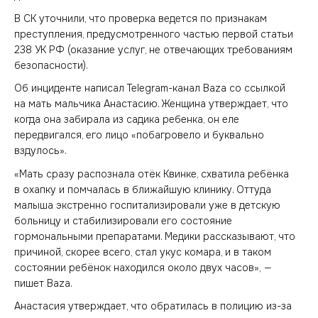
В СК уточнили, что проверка ведется по признакам
преступления, предусмотренного частью первой статьи
238 УК РФ (оказание услуг, не отвечающих требованиям
безопасности).
Об инциденте написал Telegram-канал Baza со ссылкой
на мать мальчика Анастасию. Женщина утверждает, что
когда она забирала из садика ребенка, он еле
передвигался, его лицо «побагровело и буквально
вздулось».
«Мать сразу распознала отёк Квинке, схватила ребёнка
в охапку и помчалась в ближайшую клинику. Оттуда
малыша экстренно госпитализировали уже в детскую
больницу и стабилизировали его состояние
гормональными препаратами. Медики рассказывают, что
причиной, скорее всего, стал укус комара, и в таком
состоянии ребёнок находился около двух часов», —
пишет Baza.
Анастасия утверждает, что обратилась в полицию из-за