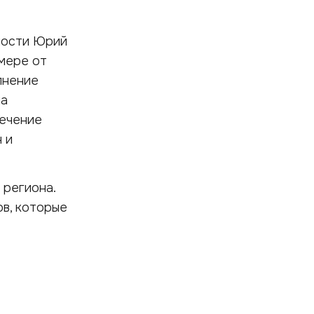
ности Юрий
мере от
лнение
на
течение
 и
 региона.
ов, которые