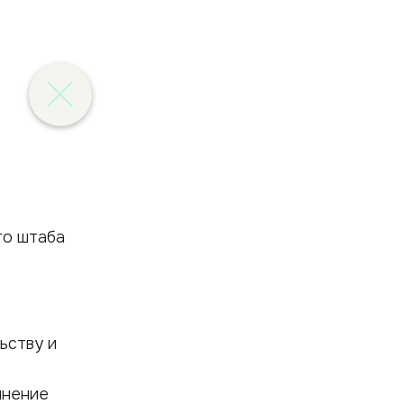
ьству и
лнение