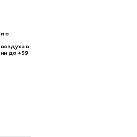
и о
 воздуха в
ни до +39