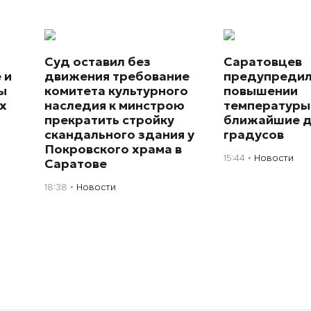
Суд оставил без
Саратовцев
 и
движения требование
предупредил
ы
комитета культурного
повышении
х
наследия к минстрою
температуры
прекратить стройку
ближайшие д
скандального здания у
градусов
Покровского храма в
15:44
Новости
Саратове
18:38
Новости