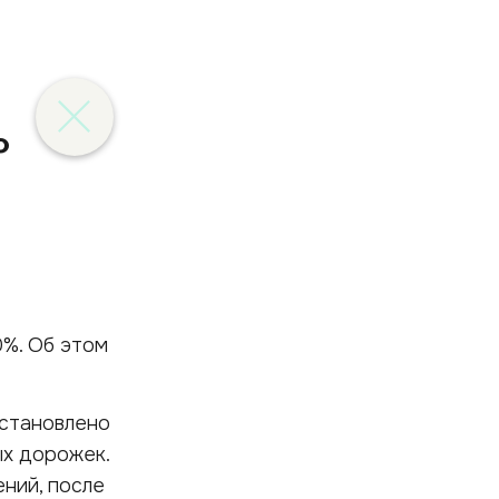
%
0%. Об этом
установлено
ых дорожек.
ний, после