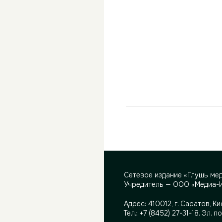
Сетевое издание «Глушь ме
Учредитель — ООО «Медиа-
Адрес:
410012, г. Саратов, Ки
Тел.:
+7 (8452) 27-31-18
. Эл. п