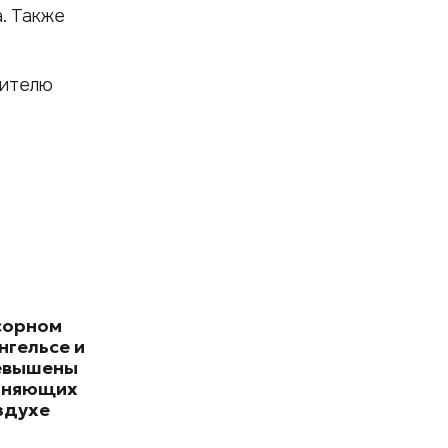
. Также
тителю
сорном
нгельсе и
евышены
зняющих
здухе