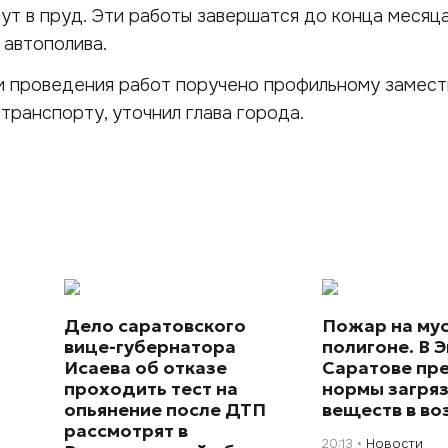
ут в пруд. Эти работы завершатся до конца месяца
 автополива.
и проведения работ поручено профильному замес
транспорту, уточнил глава города.
Дело саратовского
Пожар на му
вице-губернатора
полигоне. В Э
Исаева об отказе
Саратове пр
проходить тест на
нормы загря
опьянение после ДТП
веществ в во
рассмотрят в
20:13
Новости