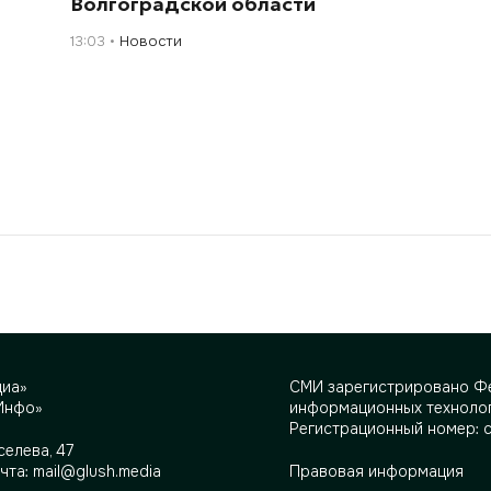
Волгоградской области
13:03
Новости
диа»
СМИ зарегистрировано Фе
Инфо»
информационных технолог
Регистрационный номер: 
селева, 47
очта:
mail@glush.media
Правовая информация