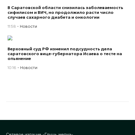
В Саратовской области снизилась заболеваемость
сифилисом и ВИЧ, но продолжило расти число
случаев сахарного диабета и онкологии
11:58
Новости
Верховный суд РФ изменил подсудность дела
саратовского вице-губернатора Исаева о тесте на
опьянение
10:16
Новости
Сетевое издание «Глушь медиа»