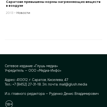
Саратове превышены нормы загрязняющих веществ
в воздухе
20:13
Новости
Сетевое издание «Глушь медиа»
Учредитель — ООО «Медиа-Инфо»
Адрес:
410012, г. Саратов, Киселева, 47
Тел.:
+7 (8452) 27-31-18
. Эл. почта:
mail@glush.media
И.о. главного редактора — Руденко Денис Владимирович