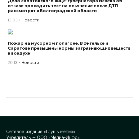
Дело саратовского вице-губернатора Исаева об
отказе проходить тест на опьянение после ДТП
рассмотрят в Волгоградской области
13:03
Новости
Пожар на мусорном полигоне. В Энгельсе и
Саратове превышены нормы загрязняющих веществ
в воздухе
20:13
Новости
Сетевое издание «Глушь медиа»
Учредитель — ООО «Медиа-Инфо»