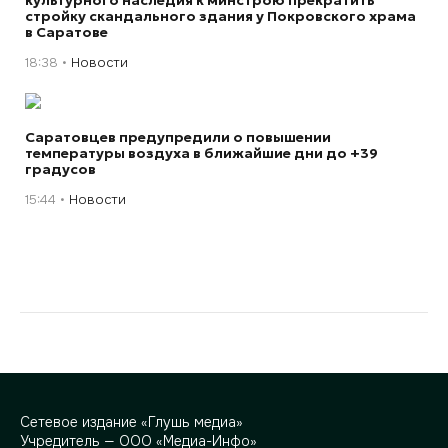
культурного наследия к минстрою прекратить
стройку скандального здания у Покровского храма
в Саратове
18:38
Новости
Саратовцев предупредили о повышении
температуры воздуха в ближайшие дни до +39
градусов
15:44
Новости
Сетевое издание «Глушь медиа»
Учредитель — ООО «Медиа-Инфо»