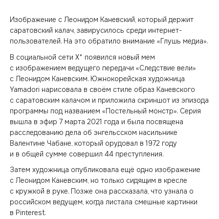
Изображение с Леонидом Каневский, который держит
саратовский калач, завирусилось среди интернет-
пользователей. На это обратило внимание «Глушь медиа».
В социальной сети X* появился новый мем
с изображением ведущего передачи «Следствие вели»
с Леонидом Каневским. Южнокорейская художница
Yamadori нарисовала в своём стиле образ Каневского
с саратовским калачом и приложила скриншот из эпизода
программы под названием «Постельный монстр». Серия
вышла в эфир 7 марта 2021 года и была посвящена
расследованию дела об энгельсском насильнике
Валентине Чабане, который орудовал в 1972 году
и в общей сумме совершил 44 преступления.
Затем художница опубликовала ещё одно изображение
с Леонидом Каневским, но только сидящим в кресле
с кружкой в руке. Позже она рассказала, что узнала о
российском ведущем, когда листала смешные картинки
в Pinterest.