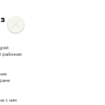
из
дрей
т районная
ния
храме
ие с ним