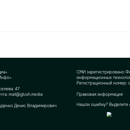
диа»
СМИ зарегистрировано Фе
Инфо»
информационных технолог
Регистрационный номер: 
селева, 47
очта:
mail@glush.media
Правовая информация
Нашли ошибку? Выделите 
Руденко Денис Владимирович