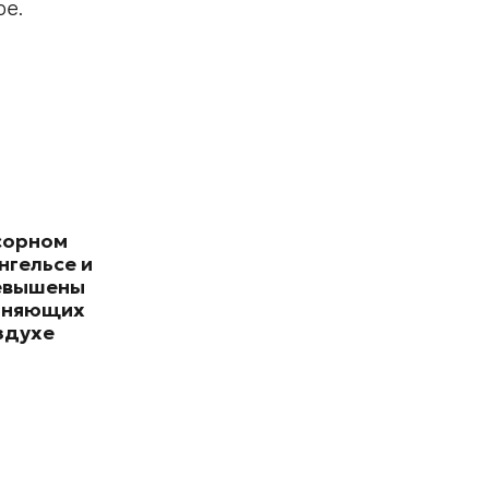
ре.
сорном
нгельсе и
евышены
зняющих
здухе