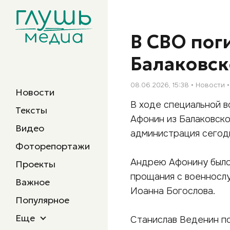
В СВО пог
Балаковск
08.06.2026, 15:38
Новости
Новости
В ходе специальной в
Тексты
Афонин из Балаковско
Видео
администрация сегодн
Фоторепортажи
Андрею Афонину было 
Проекты
прощания с военнослу
Важное
Иоанна Богослова.
Популярное
Еще
Станислав Веденин по