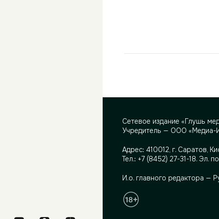
Сетевое издание «Глушь ме
Учредитель — ООО «Медиа-
Адрес:
410012, г. Саратов, Ки
Тел.:
+7 (8452) 27-31-18
. Эл. п
И.о. главного редактора — 