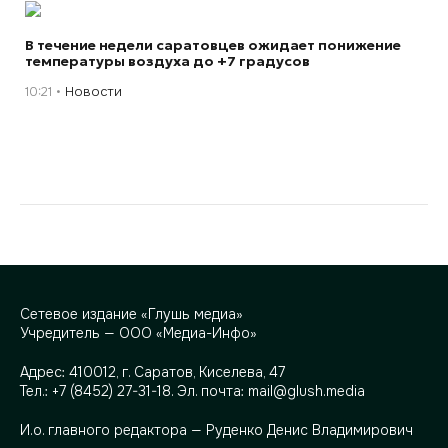
В течение недели саратовцев ожидает понижение
температуры воздуха до +7 градусов
10:21
Новости
Сетевое издание «Глушь медиа»
Учредитель — ООО «Медиа-Инфо»
Адрес:
410012, г. Саратов, Киселева, 47
Тел.:
+7 (8452) 27-31-18
. Эл. почта:
mail@glush.media
И.о. главного редактора — Руденко Денис Владимирович