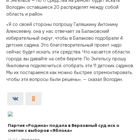
В Энгельсе — по 11 средства на ремонт будет искать
Володин, оставшиеся 20 распределят между собой
область и район.
«Я со своей стороны попрошу Галяшкину Антонину
Алексеевну, она у нас отвечает за Балаковский
избирательный округ, чтобы в Балаково подобрали 4
детских садика. Это благотворительный проект, надо
сейчас будет искать эти средства. Что касается области,
города, вы давайте на себя берите. По Энгельсу прошу
Янкловича подключиться, отобрать эти 11 детских садиков.
Мы их постараемся как можно быстрее отремонтировать,
чтобы эти вопросы были решены», — сказал Володин.
Партия «Родина» подала в Верховный суд иск о
снятии с выборов «Яблока»
14:44
Новости