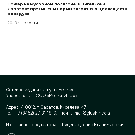
Пожар на мусорном полигоне. В Энгельсе и
Саратове превышены нормы загрязняющих веществ
в воздухе
20:13
Новости
Сетевое издание «Глушь медиа»
Учредитель — ООО «Медиа-Инфо»
Адрес:
410012, г. Саратов, Киселева, 47
Тел.:
+7 (8452) 27-31-18
. Эл. почта:
mail@glush.media
И.о. главного редактора — Руденко Денис Владимирович