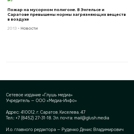
Пожар на мусорном полигоне. В Энгельсе и
Саратове превышены нормы загрязняющих веществ
в воздухе
20:13
Новости
Сетевое издание «Глушь медиа»
Учредитель — ООО «Медиа-Инфо»
Адрес:
410012, г. Саратов, Киселева, 47
Тел.:
+7 (8452) 27-31-18
. Эл. почта:
mail@glush.media
И.о. главного редактора — Руденко Денис Владимирович