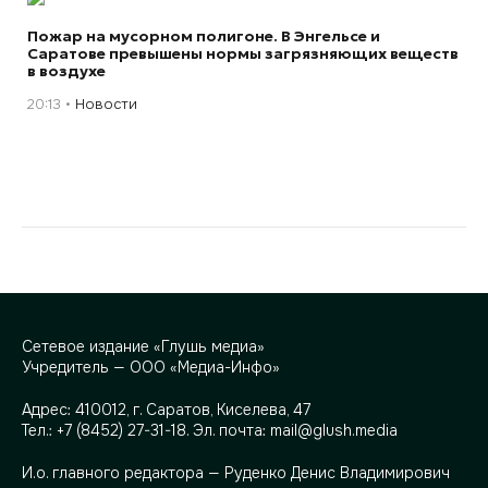
Пожар на мусорном полигоне. В Энгельсе и
Саратове превышены нормы загрязняющих веществ
в воздухе
20:13
Новости
Сетевое издание «Глушь медиа»
Учредитель — ООО «Медиа-Инфо»
Адрес:
410012, г. Саратов, Киселева, 47
Тел.:
+7 (8452) 27-31-18
. Эл. почта:
mail@glush.media
И.о. главного редактора — Руденко Денис Владимирович