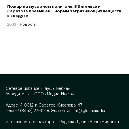
Пожар на мусорном полигоне. В Энгельсе и
Саратове превышены нормы загрязняющих веществ
в воздухе
20:13
Новости
Сетевое издание «Глушь медиа»
Учредитель — ООО «Медиа-Инфо»
Адрес:
410012, г. Саратов, Киселева, 47
Тел.:
+7 (8452) 27-31-18
. Эл. почта:
mail@glush.media
И.о. главного редактора — Руденко Денис Владимирович