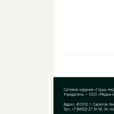
Сетевое издание «Глушь ме
Учредитель — ООО «Медиа-
Адрес:
410012, г. Саратов, Ки
Тел.:
+7 (8452) 27-31-18
. Эл. п