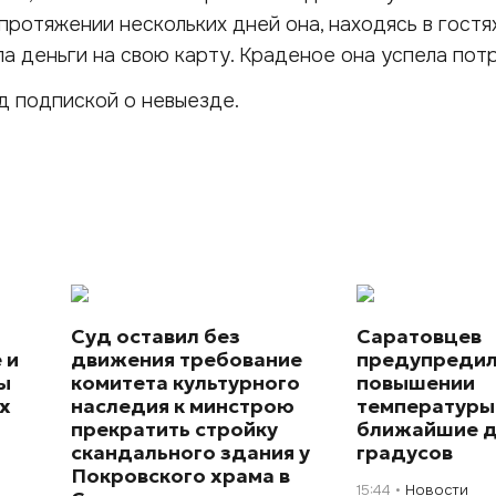
 протяжении нескольких дней она, находясь в гостя
ла деньги на свою карту. Краденое она успела пот
д подпиской о невыезде.
Суд оставил без
Саратовцев
 и
движения требование
предупредил
ы
комитета культурного
повышении
х
наследия к минстрою
температуры
прекратить стройку
ближайшие д
скандального здания у
градусов
Покровского храма в
15:44
Новости