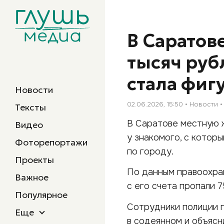
В Саратов
тысяч руб
стала фиг
Новости
02.06.2026, 15:50
Новости
Тексты
В Саратове местную 
Видео
у знакомого, с котор
Фоторепортажи
по городу.
Проекты
По данным правоохран
Важное
с его счета пропали 
Популярное
Сотрудники полиции 
Еще
в содеянном и объясн