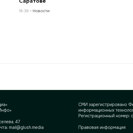
Саратове
18:38
Новости
диа»
СМИ зарегистрировано Фе
Инфо»
информационных технолог
Регистрационный номер: 
селева, 47
очта:
mail@glush.media
Правовая информация