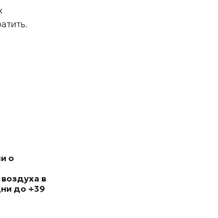
х
ратить.
и о
 воздуха в
ни до +39