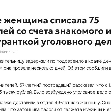
е женщина списала 75
лей со счета знакомого 
уранткой уголовного де
Криминал
жительницу задержали по подозрению в краже де
ым она провела несколько дней. Об этом сообщили
ителей, 57-летний пострадвший рассказал, что с 12
75 тысяч рублей. Было возбуждено уголовное дело о
позже доставили в отдел 43-летнюю женщину. Она
ила, что запомнила пароли от гаджета мужчины и е