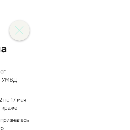
и
ла
нег
 в УМВД
 по 17 мая
 краже.
 призналась
го