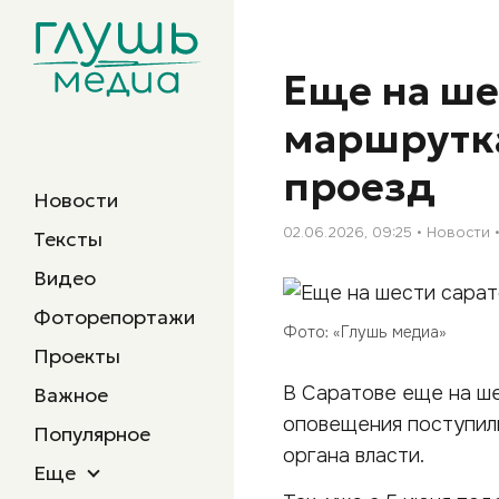
Еще на ше
маршрутк
проезд
Новости
02.06.2026, 09:25
Новости
Тексты
Видео
Фоторепортажи
Фото: «Глушь медиа»
Проекты
В Саратове еще на ш
Важное
оповещения поступили
Популярное
органа власти.
Еще