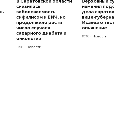
В Саратовской области
Верховный с
снизилась
изменил под
нь
заболеваемость
дела сарато
сифилисом и ВИЧ, но
вице-губерн
продолжило расти
Исаева о тес
число случаев
опьянение
сахарного диабета и
10:16
Новости
онкологии
11:58
Новости