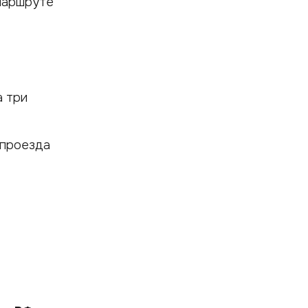
 маршруте
а три
 проезда