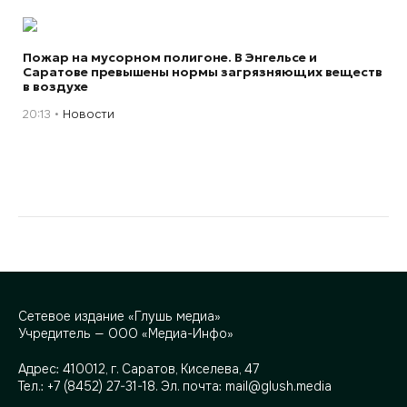
Пожар на мусорном полигоне. В Энгельсе и
Саратове превышены нормы загрязняющих веществ
в воздухе
20:13
Новости
Сетевое издание «Глушь медиа»
Учредитель — ООО «Медиа-Инфо»
Адрес:
410012, г. Саратов, Киселева, 47
Тел.:
+7 (8452) 27-31-18
. Эл. почта:
mail@glush.media