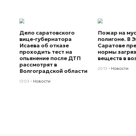
Дело саратовского
Пожар на му
вице-губернатора
полигоне. В Э
Исаева об отказе
Саратове пр
проходить тест на
нормы загря
опьянение после ДТП
веществ в во
рассмотрят в
20:13
Новости
Волгоградской области
13:03
Новости