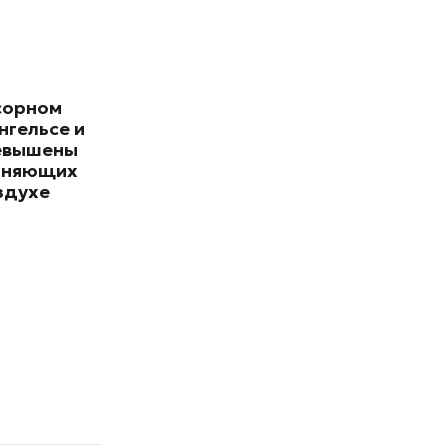
сорном
нгельсе и
евышены
зняющих
здухе