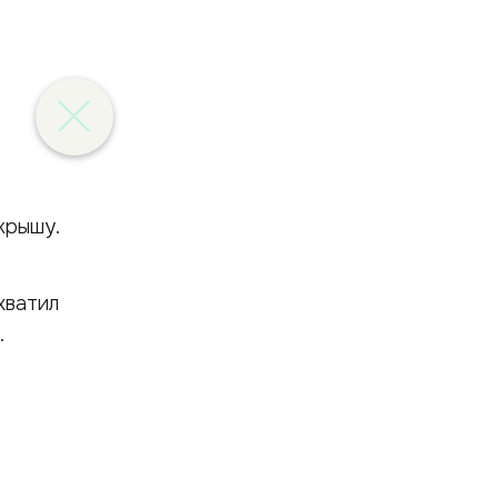
крышу.
хватил
.