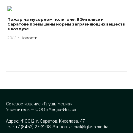
Пожар на мусорном полигоне. В Энгельсе и
Саратове превышены нормы загрязняющих веществ
в воздухе
20:13
Новости
Сетевое издание «Глушь медиа»
Учредитель — ООО «Медиа-Инфо»
Адрес:
410012, г. Саратов, Киселева, 47
Тел.:
+7 (8452) 27-31-18
. Эл. почта:
mail@glush.media