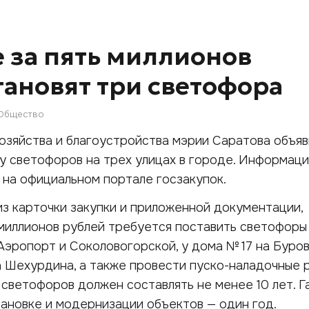
е за пять миллионов
тановят три светофора
Общество
зяйства и благоустройства мэрии Саратова объяв
ку светофоров на трех улицах в городе. Информаци
на официальном портале госзакупок.
з карточки закупки и приложенной документации,
 миллионов рублей требуется поставить светофоры
Аэропорт и Соколовогорской, у дома № 17 на Буро
а Шехурдина, а также провести пуско-наладочные 
светофоров должен составлять не менее 10 лет. 
тановке и модернизации объектов — один год.