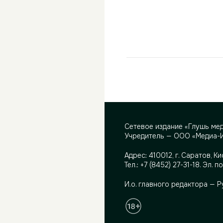
Сетевое издание «Глушь ме
Учредитель — ООО «Медиа-
Адрес:
410012, г. Саратов, Ки
Тел.:
+7 (8452) 27-31-18
. Эл. п
И.о. главного редактора — 