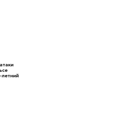
 атаки
ьсе
-летний