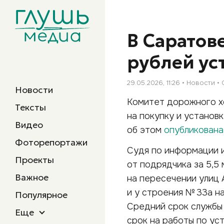
В Саратов
рублей ус
29.05.2026, 11:26
Новости
Новости
Комитет дорожного хо
Тексты
на покупку и установ
Видео
об этом
опубликована
Фоторепортажи
Судя по информации и
Проекты
от подрядчика за 5,5
Важное
на пересечении улиц 
и у строения № 33а н
Популярное
Средний срок службы 
Еще
срок на работы по ус