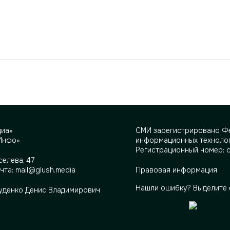
диа»
СМИ зарегистрировано Фе
Инфо»
информационных технолог
Регистрационный номер: 
селева, 47
очта:
mail@glush.media
Правовая информация
Нашли ошибку? Выделите 
Руденко Денис Владимирович