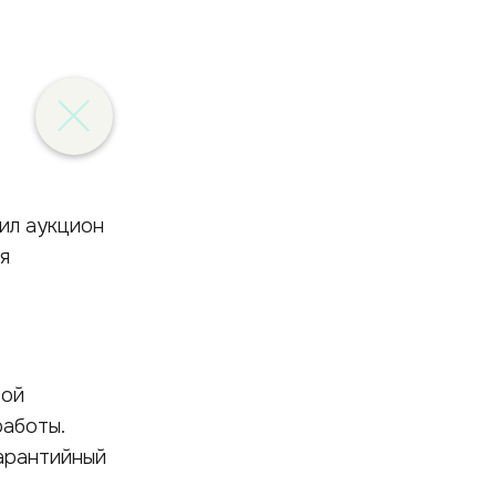
ил аукцион
я
вой
работы.
Гарантийный