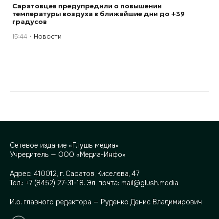
Саратовцев предупредили о повышении
температуры воздуха в ближайшие дни до +39
градусов
15:44
Новости
Сетевое издание «Глушь медиа»
Учредитель — ООО «Медиа-Инфо»
Адрес:
410012, г. Саратов, Киселева, 47
Тел.:
+7 (8452) 27-31-18
. Эл. почта:
mail@glush.media
И.о. главного редактора — Руденко Денис Владимирович