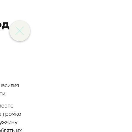
од
насилия
ти.
месте
е громко
мужчину
блять их,