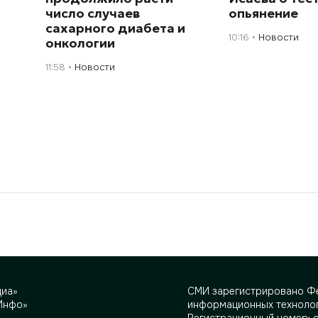
число случаев
опьянение
сахарного диабета и
10:16
Новости
онкологии
11:58
Новости
диа»
СМИ зарегистрировано Фе
Инфо»
информационных технолог