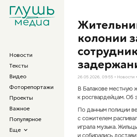
Жительниц
колонии з
сотрудник
Новости
задержани
Тексты
Видео
26.05.2026, 09:55
Новости
Фоторепортажи
В Балакове местную ж
к росгвардейцам. Об 
Проекты
Важное
По данным полиции ве
с сожителем распивал
Популярное
играла музыка. Жильц
Еще
и собирались достави