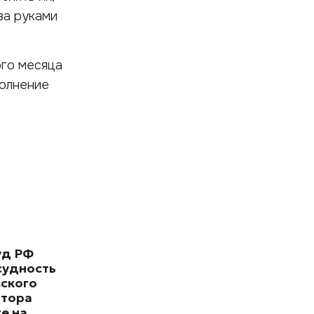
ва руками
ого месяца
полнение
уд РФ
судность
вского
атора
те на