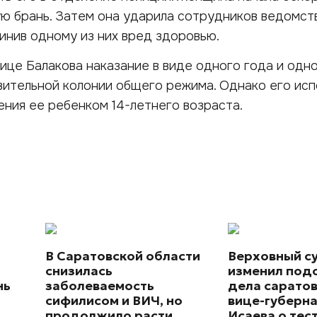
ю брань. Затем она ударила сотрудников ведомст
чинив одному из них вред здоровью.
ице Балакова наказание в виде одного года и одн
вительной колонии общего режима. Однако его ис
ния ее ребенком 14-летнего возраста.
В Саратовской области
Верховный с
снизилась
изменил под
нь
заболеваемость
дела сарато
сифилисом и ВИЧ, но
вице-губерн
продолжило расти
Исаева о тес