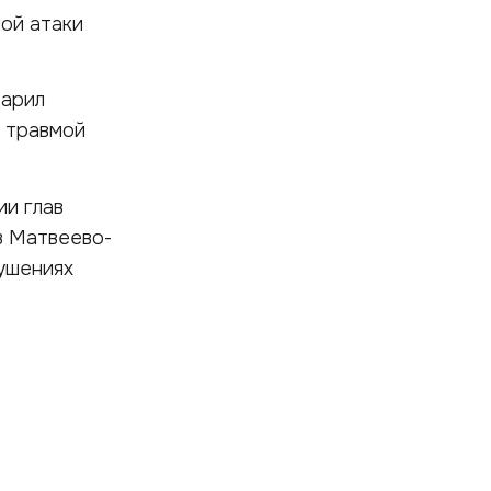
ной атаки
дарил
й травмой
ии глав
в Матвеево-
ушениях