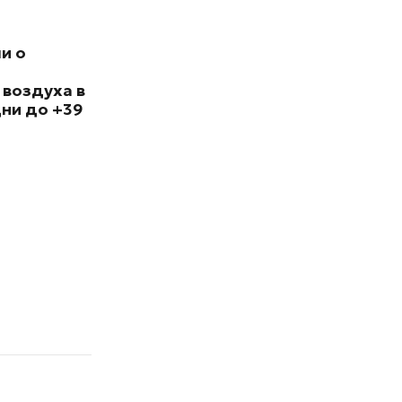
и о
 воздуха в
ни до +39