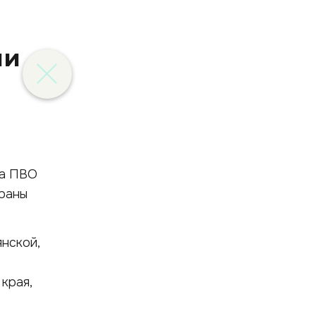
ли
ва ПВО
траны
нской,
края,