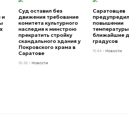
Суд оставил без
Саратовцев
 и
движения требование
предупредил
ы
комитета культурного
повышении
х
наследия к минстрою
температуры
прекратить стройку
ближайшие д
скандального здания у
градусов
Покровского храма в
15:44
Новости
Саратове
18:38
Новости