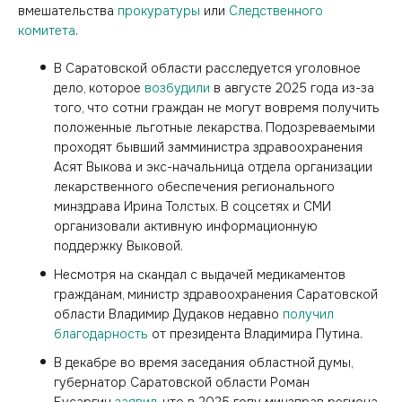
вмешательства
прокуратуры
или
Следственного
комитета
.
В Саратовской области расследуется уголовное
дело, которое
возбудили
в августе 2025 года из-за
того, что сотни граждан не могут вовремя получить
положенные льготные лекарства. Подозреваемыми
проходят бывший замминистра здравоохранения
Асят Выкова и экс-начальница отдела организации
лекарственного обеспечения регионального
минздрава Ирина Толстых. В соцсетях и СМИ
организовали активную информационную
поддержку Выковой.
Несмотря на скандал с выдачей медикаментов
гражданам, министр здравоохранения Саратовской
области Владимир Дудаков недавно
получил
благодарность
от президента Владимира Путина.
В декабре во время заседания областной думы,
губернатор Саратовской области Роман
Бусаргин
заявил
, что в 2025 году минздрав региона