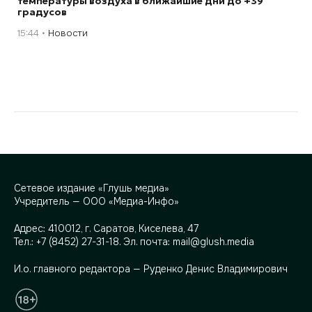
температуры воздуха в ближайшие дни до +39
градусов
15:44
Новости
Сетевое издание «Глушь медиа»
Учредитель — ООО «Медиа-Инфо»
Адрес:
410012, г. Саратов, Киселева, 47
Тел.:
+7 (8452) 27-31-18
. Эл. почта:
mail@glush.media
И.о. главного редактора — Руденко Денис Владимирович