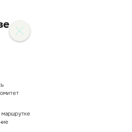
ве
сь
комитет
а маршрутке
ние