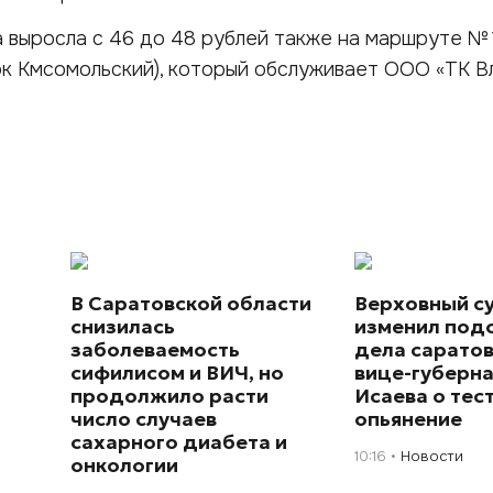
а выросла с 46 до 48 рублей также на маршруте № 
к Кмсомольский), который обслуживает ООО «ТК Вл
В Саратовской области
Верховный с
снизилась
изменил под
й
заболеваемость
дела сарато
сифилисом и ВИЧ, но
вице-губерн
продолжило расти
Исаева о тес
число случаев
опьянение
сахарного диабета и
10:16
Новости
онкологии