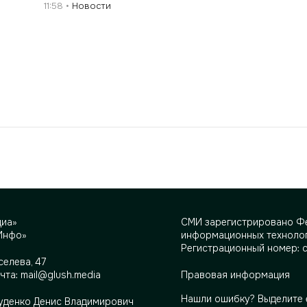
11:58
Новости
диа»
СМИ зарегистрировано Фе
Инфо»
информационных технолог
Регистрационный номер: 
селева, 47
очта:
mail@glush.media
Правовая информация
Нашли ошибку? Выделите 
Руденко Денис Владимирович