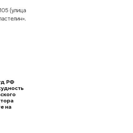
105 (улица
астелин».
уд РФ
судность
вского
атора
те на