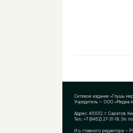
Сетевое издание «Глушь ме
Учредитель — ООО «Медиа-
Адрес:
410012, г. Саратов, Ки
Тел.:
+7 (8452) 27-31-18
. Эл. п
И.о. главного редактора — 