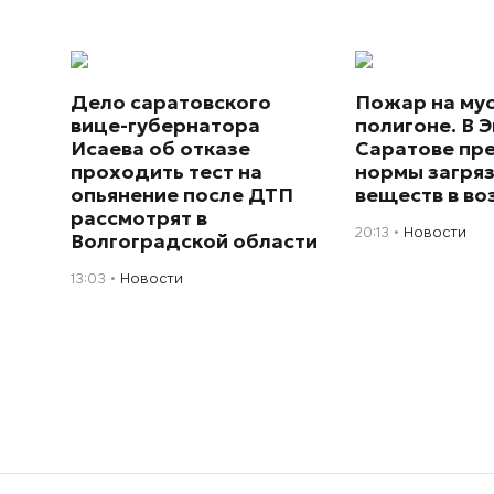
Дело саратовского
Пожар на му
вице-губернатора
полигоне. В Э
Исаева об отказе
Саратове пр
проходить тест на
нормы загря
опьянение после ДТП
веществ в во
рассмотрят в
20:13
Новости
Волгоградской области
13:03
Новости