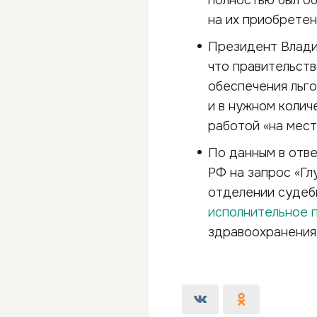
полностью был об
на их приобретен
Президент Влади
что правительств
обеспечения льго
и в нужном колич
работой «на мест
По данным в отв
РФ на запрос «Гл
отделении судеб
исполнительное 
здравоохранения