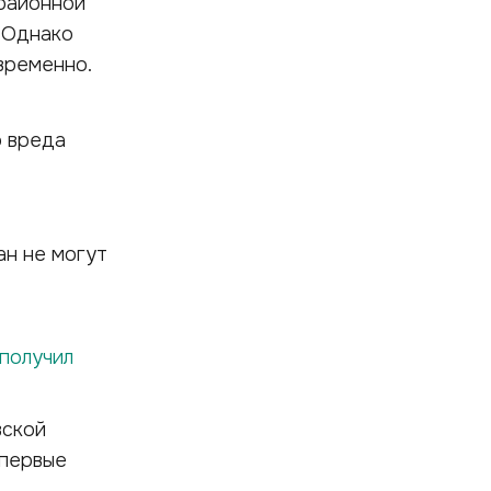
 районной
 Однако
временно.
о вреда
ан не могут
получил
вской
впервые