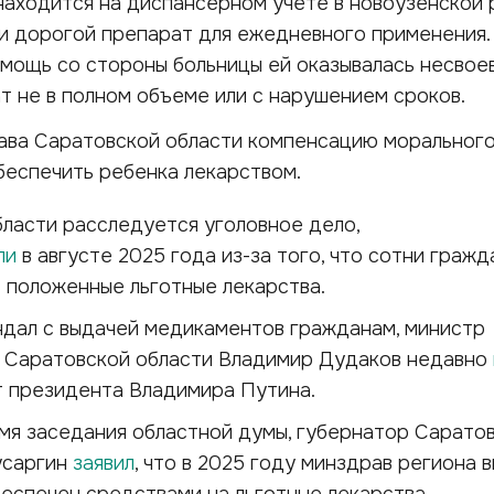
находится на диспансерном учете в новоузенской
ли дорогой препарат для ежедневного применения.
омощь со стороны больницы ей оказывалась несвое
т не в полном объеме или с нарушением сроков.
рава Саратовской области компенсацию моральног
беспечить ребенка лекарством.
ласти расследуется уголовное дело,
ли
в августе 2025 года из-за того, что сотни гражд
 положенные льготные лекарства.
ндал с выдачей медикаментов гражданам, министр
 Саратовской области Владимир Дудаков недавно
 президента Владимира Путина.
мя заседания областной думы, губернатор Сарато
усаргин
заявил
, что в 2025 году минздрав региона 