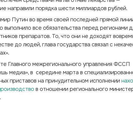
еспечен средствами на льготные лекарства —
ие направили порядка шести миллиардов рублей.
мир Путин во время своей последней прямой лин
о выполнило все обязательства перед регионами д
тников препаратов. То, что они не доходят воврем
естве до людей, глава государства связал с некач
ах».
ете Главного межрегионального управления ФССП
ушь медиа», в середине марта в специализирован
ных приставов на принудительном исполнении
нахо
производство
в отношении регионального министе
.