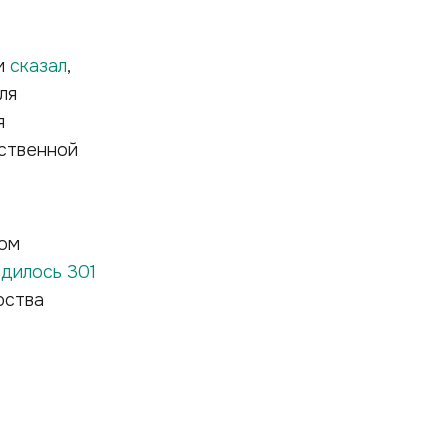
ии
сказал
,
ля
я
ественной
ном
дилось 301
рства