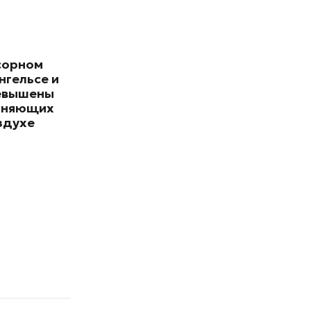
сорном
нгельсе и
евышены
зняющих
здухе