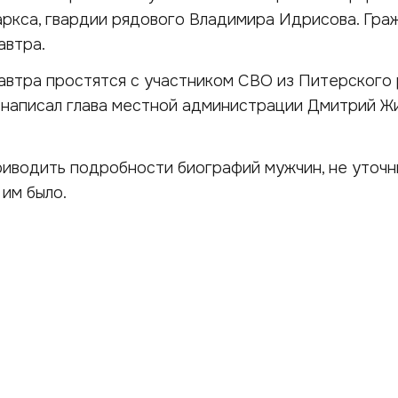
ркса, гвардии рядового Владимира Идрисова. Гра
автра.
автра простятся с участником СВО из Питерского
 написал глава местной администрации Дмитрий Ж
риводить подробности биографий мужчин, не уточни
 им было.