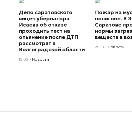
Дело саратовского
Пожар на му
вице-губернатора
полигоне. В Э
Исаева об отказе
Саратове пр
проходить тест на
нормы загря
опьянение после ДТП
веществ в во
рассмотрят в
20:13
Новости
Волгоградской области
13:03
Новости