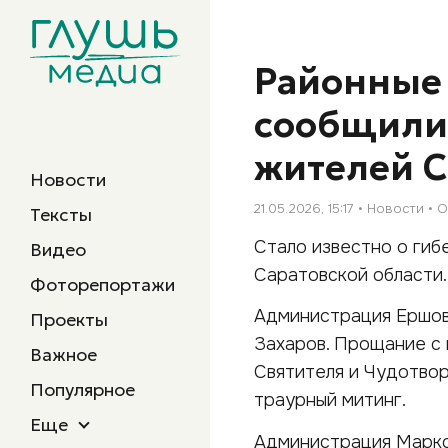
Районные
сообщили 
жителей С
Новости
21.05.2026, 15:17
Новости
О
Тексты
Стало известно о гиб
Видео
Саратовской области.
Фоторепортажи
Администрация Ершовс
Проекты
Захаров. Прощание с 
Важное
Святителя и Чудотвор
Популярное
траурный митинг.
Еще
Администрация Маркс