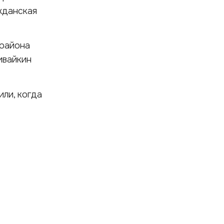
жданская
 района
ивайкин
ли, когда