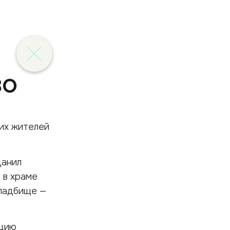
ВО
оих жителей
Данил
 в храме
кладбище —
ацию