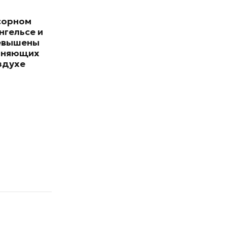
сорном
нгельсе и
евышены
зняющих
здухе