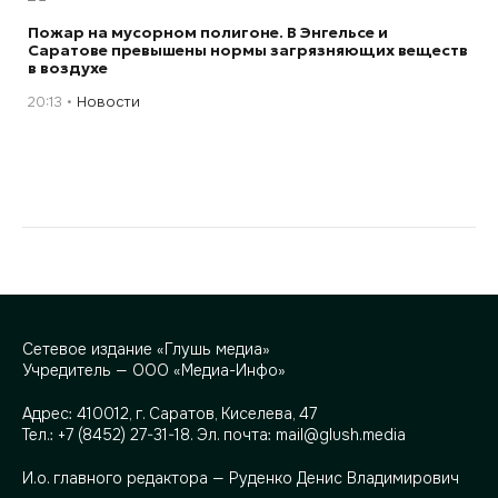
Пожар на мусорном полигоне. В Энгельсе и
Саратове превышены нормы загрязняющих веществ
в воздухе
20:13
Новости
Сетевое издание «Глушь медиа»
Учредитель — ООО «Медиа-Инфо»
Адрес:
410012, г. Саратов, Киселева, 47
Тел.:
+7 (8452) 27-31-18
. Эл. почта:
mail@glush.media
И.о. главного редактора — Руденко Денис Владимирович