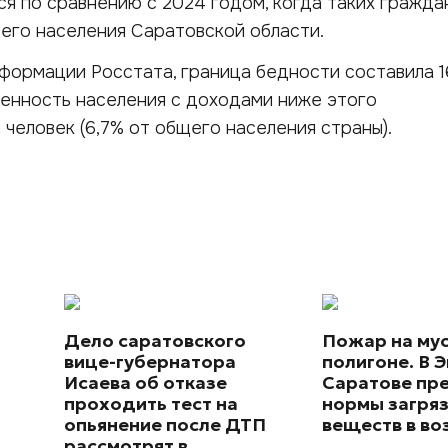
я по сравнению с 2024 годом, когда таких граждан
всего населения Саратовской области.
нформации Росстата, граница бедности составила 1
сленность населения с доходами ниже этого
 человек (6,7% от общего населения страны).
Дело саратовского
Пожар на му
вице-губернатора
полигоне. В Э
Исаева об отказе
Саратове пр
проходить тест на
нормы загря
опьянение после ДТП
веществ в во
рассмотрят в