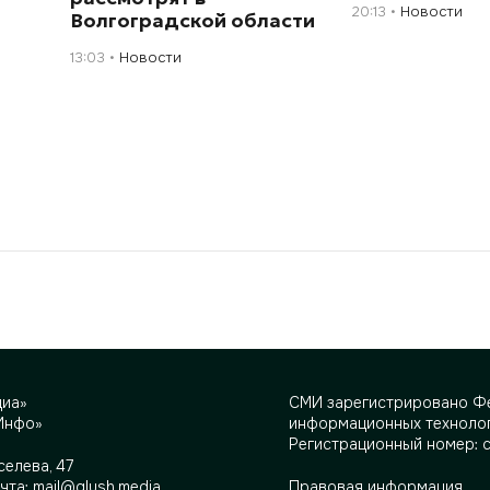
20:13
Новости
Волгоградской области
13:03
Новости
диа»
СМИ зарегистрировано Фе
Инфо»
информационных технолог
Регистрационный номер: 
селева, 47
очта:
mail@glush.media
Правовая информация