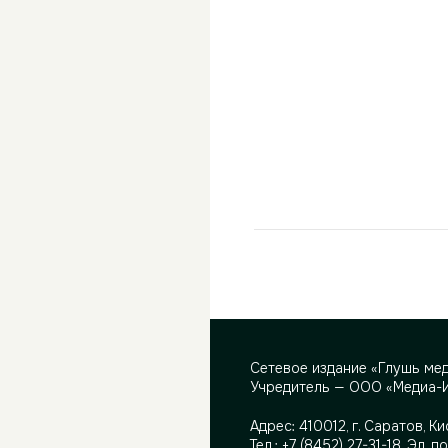
Сетевое издание «Глушь ме
Учредитель — ООО «Медиа-
Адрес:
410012, г. Саратов, Ки
Тел.:
+7 (8452) 27-31-18
. Эл. п