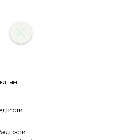
едности.
 бедности.