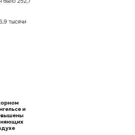
 было 252,7
6,9 тысячи
сорном
нгельсе и
евышены
зняющих
здухе