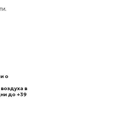
ти.
и о
 воздуха в
ни до +39