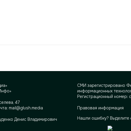
диа»
СМИ зарегистрировано Фе
Инфо»
информационных технолог
Регистрационный номер: 
селева, 47
очта:
mail@glush.media
Правовая информация
Нашли ошибку? Выделите 
Руденко Денис Владимирович