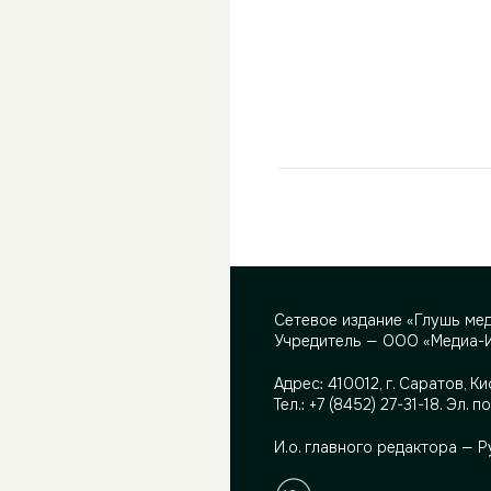
Сетевое издание «Глушь ме
Учредитель — ООО «Медиа-
Адрес:
410012, г. Саратов, Ки
Тел.:
+7 (8452) 27-31-18
. Эл. п
И.о. главного редактора — 