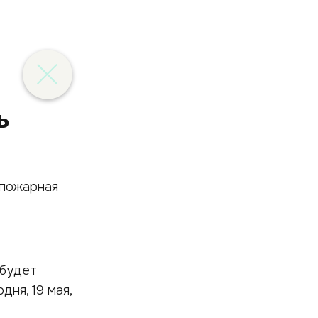
ь
 будет
ня, 19 мая,