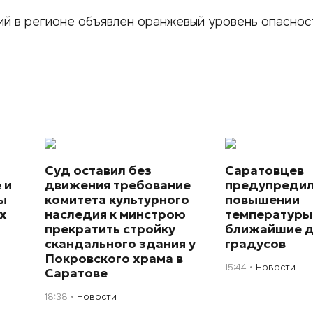
ий в регионе объявлен оранжевый уровень опаснос
Суд оставил без
Саратовцев
 и
движения требование
предупредил
ы
комитета культурного
повышении
х
наследия к минстрою
температуры
прекратить стройку
ближайшие д
скандального здания у
градусов
Покровского храма в
15:44
Новости
Саратове
18:38
Новости