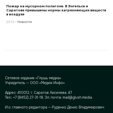
Пожар на мусорном полигоне. В Энгельсе и
Саратове превышены нормы загрязняющих веществ
в воздухе
20:13
Новости
Сетевое издание «Глушь медиа»
Учредитель — ООО «Медиа-Инфо»
Адрес:
410012, г. Саратов, Киселева, 47
Тел.:
+7 (8452) 27-31-18
. Эл. почта:
mail@glush.media
И.о. главного редактора — Руденко Денис Владимирович