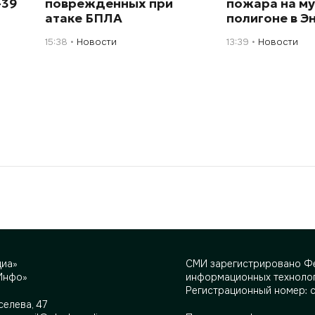
+39
поврежденных при
пожара на м
атаке БПЛА
полигоне в Э
15:38
Новости
13:39
Новости
диа»
СМИ зарегистрировано Фе
Инфо»
информационных технолог
Регистрационный номер: 
селева, 47