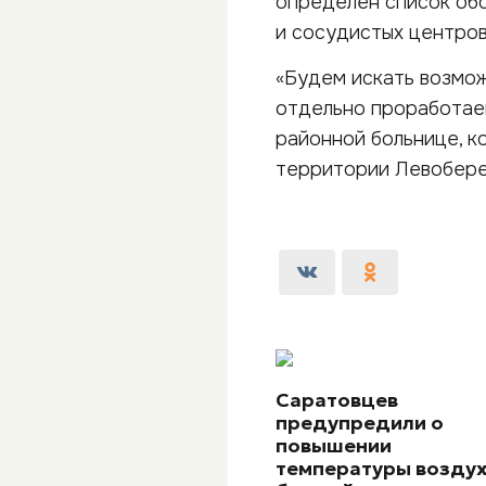
определен список об
и сосудистых центров
«Будем искать возмож
отдельно проработае
районной больнице, к
территории Левобереж
Саратовцев
предупредили о
повышении
температуры воздух