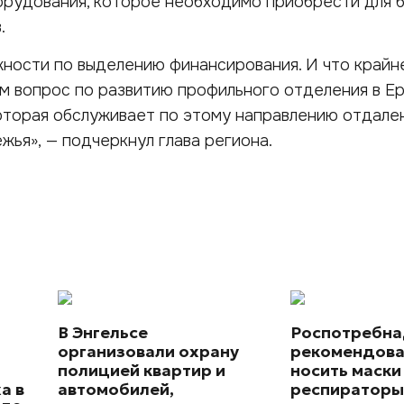
орудования, которое необходимо приобрести для 
.
ности по выделению финансирования. И что крайне
м вопрос по развитию профильного отделения в Е
оторая обслуживает по этому направлению отдале
ья», — подчеркнул глава региона.
В Энгельсе
Роспотребн
организовали охрану
рекомендова
полицией квартир и
носить маски
а в
автомобилей,
респираторы