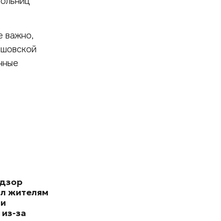
больниц
 важно,
ршовской
нные
адзор
л жителям
 и
 из-за