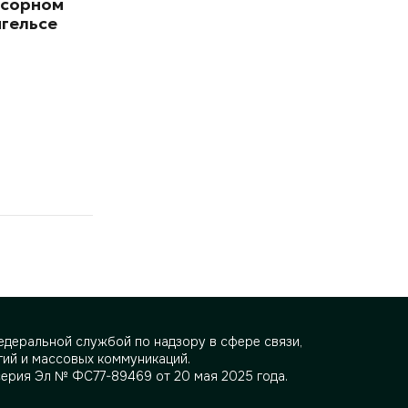
усорном
нгельсе
деральной службой по надзору в сфере связи,
ий и массовых коммуникаций.
серия Эл № ФС77-89469 от 20 мая 2025 года.