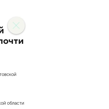
й
почти
кой области