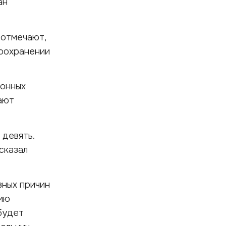
ан
 отмечают,
воохранении
йонных
ают
 девять.
сказал
вных причин
цию
будет