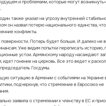
удущем и проблемами, которые могут возникнуть»,
.
один также указал на угрозу внутренней стабильн
ком он назвал потерю национального единства, чт
ренние конфликты.
а поверхности. Потерь будет больше. И далеко не в
инансам. Уже видим попытки переписать историю, 
иционные устои. Армянскому народу насаждают за
, идет гонение на церковь. Все это ведет к раскол
 председатель Госдумы.
щую ситуацию в Армении с событиями на Украине в
лтики, подчеркнув, что стремление в Евросоюз не
ния.
льно заявила о стремлении к членству в ЕС и при