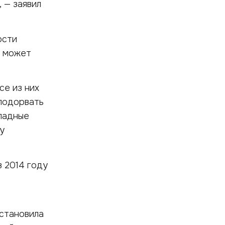
 — заявил
ости
о может
се из них
подорвать
падные
у
 2014 году
остановила