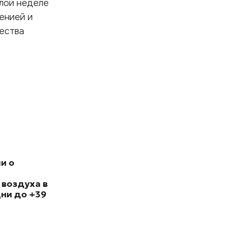
шлой неделе
енией и
ества
и о
 воздуха в
ни до +39