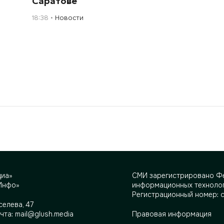
Саратове
18:38
Новости
диа»
СМИ зарегистрировано Фе
Инфо»
информационных технолог
Регистрационный номер: 
селева, 47
очта:
mail@glush.media
Правовая информация