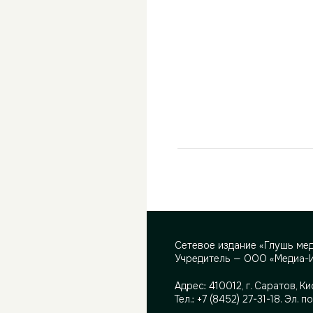
Сетевое издание «Глушь ме
Учредитель — ООО «Медиа-
Адрес:
410012, г. Саратов, Ки
Тел.:
+7 (8452) 27-31-18
. Эл. п