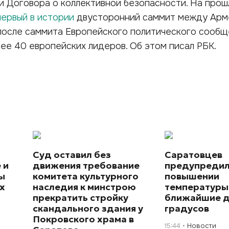
и Договора о коллективной безопасности. На про
первый в истории
двусторонний саммит между Арм
после саммита Европейского политического сообщ
лее 40 европейских лидеров. Об этом писал РБК.
Суд оставил без
Саратовцев
 и
движения требование
предупредил
ы
комитета культурного
повышении
х
наследия к минстрою
температуры
прекратить стройку
ближайшие д
скандального здания у
градусов
Покровского храма в
15:44
Новости