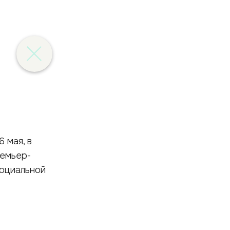
 мая, в
ремьер-
социальной