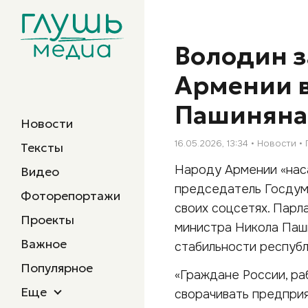
Володин з
Армении в
Пашиняна
Новости
16.05.2026, 13:34
Новости
Тексты
Народу Армении «нас
Видео
председатель Госдумы
Фоторепортажи
своих соцсетях. Парл
Проекты
министра Никола Паш
Важное
стабильности республ
Популярное
«Граждане России, ра
Еще
сворачивать предприя