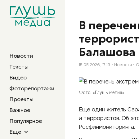
В перечен
террорист
Балашова
Новости
15.05.2026, 17:13
Новости
О
Тексты
Видео
Фоторепортажи
Фото: «Глушь медиа»
Проекты
Еще один житель Сара
Важное
и террористов. Об эт
Популярное
Росфинмониторинга.
Еще