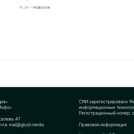
18:38
Новости
диа»
СМИ зарегистрировано Фе
Инфо»
информационных технолог
Регистрационный номер: 
селева, 47
очта:
mail@glush.media
Правовая информация