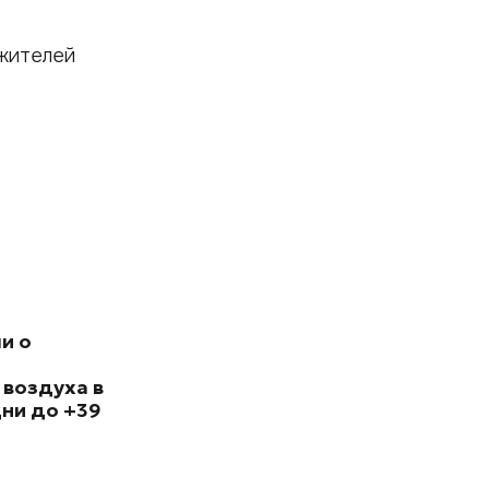
жителей
и о
 воздуха в
ни до +39