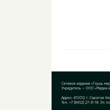
Сетевое издание «Глушь ме
Учредитель — ООО «Медиа-
Адрес:
410012, г. Саратов, Ки
Тел.:
+7 (8452) 27-31-18
. Эл. п