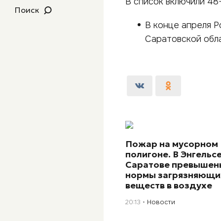
В список включили 48
Поиск
В конце апреля 
Саратовской облас
Пожар на мусорном
полигоне. В Энгельсе
Саратове превышен
нормы загрязняющи
веществ в воздухе
20:13
Новости