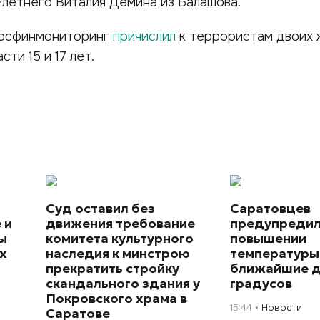
-летнего Виталия Демина из Балашова.
Росфинмониторинг
причислил
к террористам двоих 
ти 15 и 17 лет.
Суд оставил без
Саратовцев
 и
движения требование
предупредил
ы
комитета культурного
повышении
х
наследия к минстрою
температуры
прекратить стройку
ближайшие д
скандального здания у
градусов
Покровского храма в
15:44
Новости
Саратове