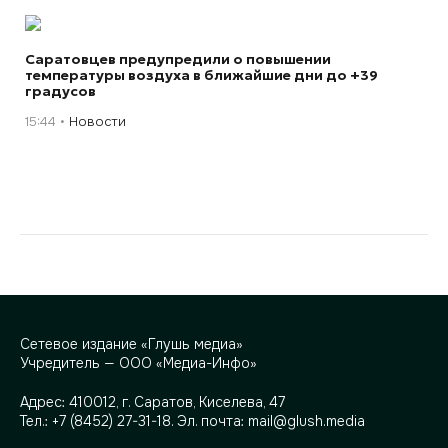
Саратовцев предупредили о повышении
температуры воздуха в ближайшие дни до +39
градусов
15:44
Новости
Сетевое издание «Глушь медиа»
Учредитель — ООО «Медиа-Инфо»
Адрес:
410012, г. Саратов, Киселева, 47
Тел.:
+7 (8452) 27-31-18
. Эл. почта:
mail@glush.media