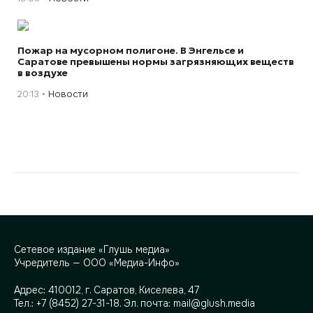
Пожар на мусорном полигоне. В Энгельсе и
Саратове превышены нормы загрязняющих веществ
в воздухе
20:13
Новости
Сетевое издание «Глушь медиа»
Учредитель — ООО «Медиа-Инфо»
Адрес:
410012, г. Саратов, Киселева, 47
Тел.:
+7 (8452) 27-31-18
. Эл. почта:
mail@glush.media