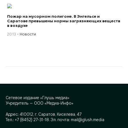
Пожар на мусорном полигоне. В Энгельсе и
Саратове превышены нормы загрязняющих веществ
в воздухе
20:13
Новости
Сетевое издание «Глушь медиа»
Учредитель — ООО «Медиа-Инфо»
Адрес:
410012, г. Саратов, Киселева, 47
Тел.:
+7 (8452) 27-31-18
. Эл. почта:
mail@glush.media