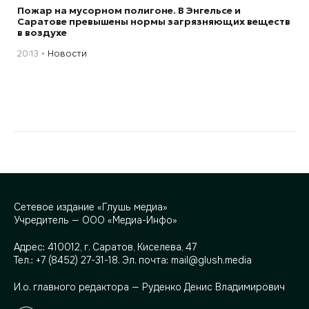
Пожар на мусорном полигоне. В Энгельсе и
Саратове превышены нормы загрязняющих веществ
в воздухе
20:13
Новости
Сетевое издание «Глушь медиа»
Учредитель — ООО «Медиа-Инфо»
Адрес:
410012, г. Саратов, Киселева, 47
Тел.:
+7 (8452) 27-31-18
. Эл. почта:
mail@glush.media
И.о. главного редактора — Руденко Денис Владимирович